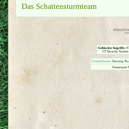
Das Schattensturmteam
Ansprechpar
tea
Geblockte Angriffe:
9
CT Security System
Forensoftware:
Burning Boa
Sonnenzeit 