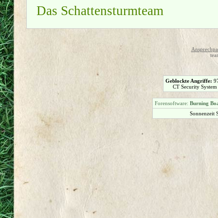
Das Schattensturmteam
Ansprechpar
tea
Geblockte Angriffe:
9
CT Security System
Forensoftware:
Burning Boa
Sonnenzeit 