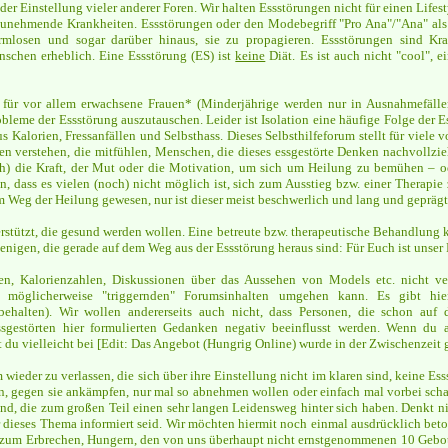
der Einstellung vieler anderer Foren. Wir halten Essstörungen nicht für einen Lifes
stzunehmende Krankheiten. Essstörungen oder den Modebegriff "Pro Ana"/"Ana" als
rmlosen und sogar darüber hinaus, sie zu propagieren. Essstörungen sind Kr
nschen erheblich. Eine Essstörung (ES) ist
keine
Diät. Es ist auch nicht "cool", 
m für vor allem erwachsene Frauen* (Minderjährige werden nur in Ausnahmefäl
obleme der Essstörung auszutauschen. Leider ist Isolation eine häufige Folge der 
us Kalorien, Fressanfällen und Selbsthass. Dieses Selbsthilfeforum stellt für viel
nen verstehen, die mitfühlen, Menschen, die dieses essgestörte Denken nachvollzieh
och) die Kraft, der Mut oder die Motivation, um sich um Heilung zu bemühen – o
, dass es vielen (noch) nicht möglich ist, sich zum Ausstieg bzw. einer Therapie 
em Weg der Heilung gewesen, nur ist dieser meist beschwerlich und lang und gepräg
erstützt, die gesund werden wollen. Eine betreute bzw. therapeutische Behandlung
jenigen, die gerade auf dem Weg aus der Essstörung heraus sind: Für Euch ist unser 
n, Kalorienzahlen, Diskussionen über das Aussehen von Models etc. nicht ve
 möglicherweise "triggernden" Forumsinhalten umgehen kann. Es gibt hier
behalten). Wir wollen andererseits auch nicht, dass Personen, die schon au
estörten hier formulierten Gedanken negativ beeinflusst werden. Wenn du als
 du vielleicht bei [Edit: Das Angebot (Hungrig Online) wurde in der Zwischenzeit g
m wieder zu verlassen, die sich über ihre Einstellung nicht im klaren sind, keine Es
en, gegen sie ankämpfen, nur mal so abnehmen wollen oder einfach mal vorbei scha
nd, die zum großen Teil einen sehr langen Leidensweg hinter sich haben. Denkt nic
r dieses Thema informiert seid. Wir möchten hiermit noch einmal ausdrücklich beton
zum Erbrechen, Hungern, den von uns überhaupt nicht ernstgenommenen 10 Gebote