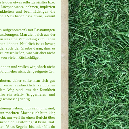
tyle oder etwas selbstgewähltes bzw.
 Lifesyte wahrzunehmen, impliziert
ankheiten und beeinträchtigen die
eine ES zu haben bzw. etwas, worauf
len aufgenommen) mit Essstörungen
Essstörungen. Man zieht sich aus der
e von uns eine Verbindung zum Leben
en können. Natürlich ist es besser,
der auch der Glaube daran, dass es
zu entschließen, was wir aber nicht
t von vielen Rückschlägen.
 können und wollen wir jedoch nicht
Forum eher nicht der geeignete Ort.
rboten, daher sollte man sich gut
 keine ausdrücklich verbotenen
f dem Weg sind, aus der Krankheit
o ein relativ "triggerfreies" und
eschlossen] richtig.
sstörung haben, noch sehr jung sind,
un möchten. Macht euch bitte klar,
ht, nur weil ihr einen Bericht über
en: eine Essstörung ist keine Diät.
n "Anas Regeln" bist oder falls du