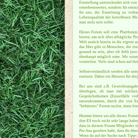
Einstellung unterscheidet sich von 
erstrebenswertes, sondern für ern
für uns, die Essstörung zu verha
Lebensqualität der betroffenen Me
man stolz sein sollte.
Dieses Forum soll eine Plattforu
bieten, um sich über alltägliche Pr
Welt zurück hinein in die eigene a
dar. Hier gibt es Menschen, die ei
gesund zu sein, aber oft fehlt (n
überhaupt möglich wäre. Wir wissen
veurteilen. Viele sind schon auf d
Selbstverständlich werden alle unt
ersetzen. Daher ein Hinweis für die
Bei uns sind z.B. Gewichtsangabe
überlegen, ob man mit solchen
Gesprächsthemen (Einzelfälle vor
rauszukommen, durch die von Essg
"behütetes" Forum suchst, dann bist
Hiermit bitten wir alle dieses Foru
ihre ES noch nicht sehr lange hab
dass in diesem Forum Mitglieder si
Pro Ana gesehen habt, dass ihr übe
Wenn du auf der Suche nach Tipps 