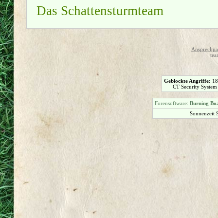
Das Schattensturmteam
Ansprechpar
tea
Geblockte Angriffe:
1
CT Security System
Forensoftware:
Burning Boa
Sonnenzeit 