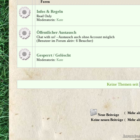
Foren
Infos & Regeln
Read Only
Moderatorin:
Kate
Öffentlicher Austausch
Chat with us! - Austausch auch ohne Account möglich
(Benutzer im Forum aktiv: 6 Besucher)
Gesperrt / Gelöscht
Moderatorin:
Kate
Keine Themen seit
(
Mehr al
Neue Beiträge
Keine neuen Beiträge
(
Mehr al
Ansprechpar
tea