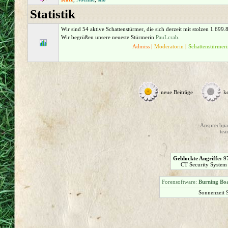
Statistik
Wir sind 54 aktive Schattenstürmer, die sich derzeit mit stolzen 1.699
Wir begrüßen unsere neueste Stürmerin
PauLcrab
.
Admiss |
Moderatorin |
Schattenstürmeri
neue Beiträge
k
Ansprechpar
tea
Geblockte Angriffe:
9
CT Security System
Forensoftware:
Burning Boa
Sonnenzeit 