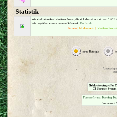
Statistik
Wir sind 54 aktive Schattenstürmer, die sich derzeit mit stolzen 1.699
Wir begrüßen unsere neueste Stürmerin
PauLcrab
.
Admiss |
Moderatorin |
Schattenstürmeri
neue Beiträge
k
Ansprechpar
tea
Geblockte Angriffe:
9
CT Security System
Forensoftware:
Burning Boa
Sonnenzeit 