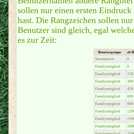
Benutzernamen andere Rangtitel 
sollen nur einen ersten Eindruck 
hast. Die Rangzeichen sollen nur
Benutzer sind gleich, egal welc
es zur Zeit:
Benutzergruppe
ab B
Sturmmöwe
0
Familymitglied
0
Familymitglied
150
Familymitglied
300
Familymitglied
450
Familymitglied
600
Familymitglied
900
Familymitglied
120
Familymitglied
150
Familymitglied
180
Familymitglied
210