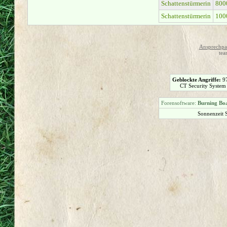
Schattenstürmerin
800
Schattenstürmerin
100
Ansprechpar
tea
Geblockte Angriffe:
9
CT Security System
Forensoftware:
Burning Boa
Sonnenzeit 