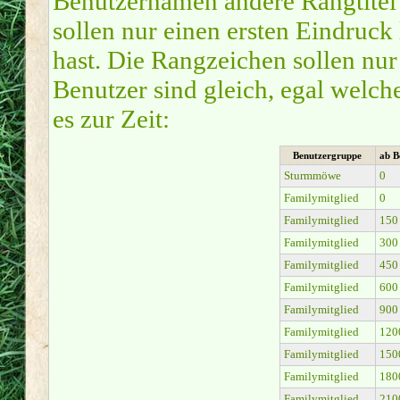
Benutzernamen andere Rangtitel 
sollen nur einen ersten Eindruck 
hast. Die Rangzeichen sollen nur
Benutzer sind gleich, egal welc
es zur Zeit:
Benutzergruppe
ab B
Sturmmöwe
0
Familymitglied
0
Familymitglied
150
Familymitglied
300
Familymitglied
450
Familymitglied
600
Familymitglied
900
Familymitglied
120
Familymitglied
150
Familymitglied
180
Familymitglied
210