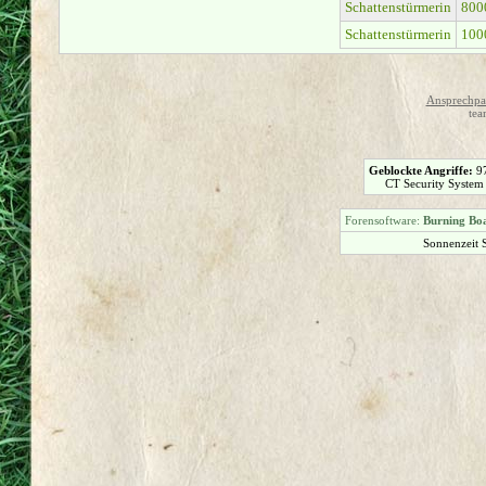
Schattenstürmerin
800
Schattenstürmerin
100
Ansprechpar
tea
Geblockte Angriffe:
9
CT Security System
Forensoftware:
Burning Boa
Sonnenzeit 