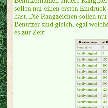
Benutzernamen andere Rangtitel 
sollen nur einen ersten Eindruck 
hast. Die Rangzeichen sollen nur
Benutzer sind gleich, egal welc
es zur Zeit:
Benutzergruppe
ab B
Sturmmöwe
0
Familymitglied
0
Familymitglied
150
Familymitglied
300
Familymitglied
450
Familymitglied
600
Familymitglied
900
Familymitglied
120
Familymitglied
150
Familymitglied
180
Familymitglied
210