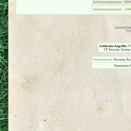
Schattenstürmerin
800
Schattenstürmerin
100
Ansprechpar
tea
Geblockte Angriffe:
9
CT Security System
Forensoftware:
Burning Boa
Sonnenzeit 