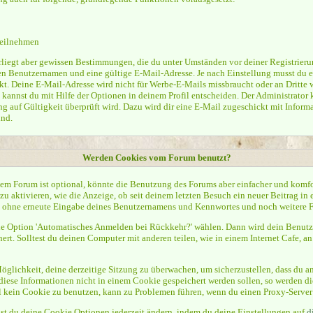
teilnehmen
terliegt aber gewissen Bestimmungen, die du unter Umständen vor deiner Registrier
nen Benutzernamen und eine gültige E-Mail-Adresse. Je nach Einstellung musst du e
t. Deine E-Mail-Adresse wird nicht für Werbe-E-Mails missbraucht oder an Dritte 
kannst du mit Hilfe der Optionen in deinem Profil entscheiden. Der Administrator 
g auf Gültigkeit überprüft wird. Dazu wird dir eine E-Mail zugeschickt mit Informa
ind.
Werden Cookies vom Forum benutzt?
em Forum ist optional, könnte die Benutzung des Forums aber einfacher und komf
u aktivieren, wie die Anzeige, ob seit deinem letzten Besuch ein neuer Beitrag in
t, ohne erneute Eingabe deines Benutzernamens und Kennwortes und noch weitere 
 die Option 'Automatisches Anmelden bei Rückkehr?' wählen. Dann wird dein Benu
. Solltest du deinen Computer mit anderen teilen, wie in einem Internet Cafe, an e
öglichkeit, deine derzeitige Sitzung zu überwachen, um sicherzustellen, dass du a
diese Informationen nicht in einem Cookie gespeichert werden sollen, so werden di
l kein Cookie zu benutzen, kann zu Problemen führen, wenn du einen Proxy-Server
nst du deine Cookie Optionen jederzeit ändern, indem du deine Einstellungen auf
d