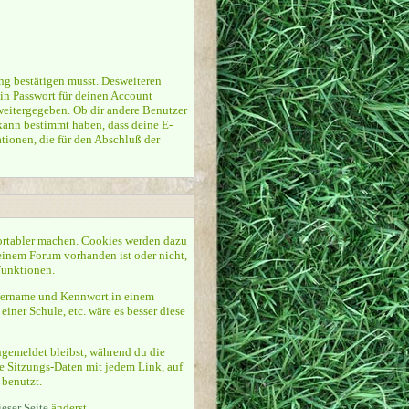
ung bestätigen musst. Desweiteren
in Passwort für deinen Account
weitergegeben. Ob dir andere Benutzer
kann bestimmt haben, dass deine E-
tionen, die für den Abschluß der
ortabler machen. Cookies werden dazu
 einem Forum vorhanden ist oder nicht,
Funktionen.
tzername und Kennwort in einem
iner Schule, etc. wäre es besser diese
ngemeldet bleibst, während du die
e Sitzungs-Daten mit jedem Link, auf
 benutzt.
ieser Seite
änderst.