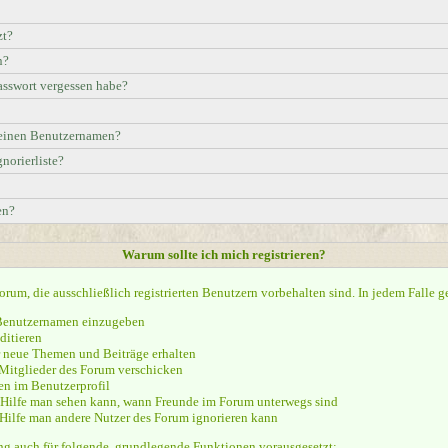
zt?
n?
asswort vergessen habe?
meinen Benutzernamen?
norierliste?
en?
Warum sollte ich mich registrieren?
rum, die ausschließlich registrierten Benutzern vorbehalten sind. In jedem Falle
n Benutzernamen einzugeben
ditieren
 neue Themen und Beiträge erhalten
 Mitglieder des Forum verschicken
en im Benutzerprofil
en Hilfe man sehen kann, wann Freunde im Forum unterwegs sind
en Hilfe man andere Nutzer des Forum ignorieren kann
ng auch für folgende, grundlegende Funktionen vorausgesetzt: