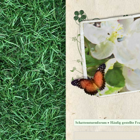
Schattensturmforum
»
Häufig gestellte Fr