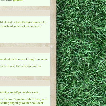
 Feld bis auf deinen Benutzernamen im
hen Umständen kannst du auch den
t, wo du dein Kennwort eingeben musst.
istriert hast. Dann bekommst du
 Beiträge angefügt werden kann.
 du eine Signatur erstellt hast, wird
Beitrag angefügt werden soll oder