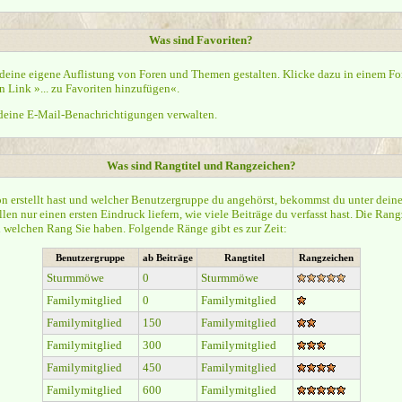
Was sind Favoriten?
 deine eigene Auflistung von Foren und Themen gestalten. Klicke dazu in einem F
 Link »... zu Favoriten hinzufügen«.
eine E-Mail-Benachrichtigungen verwalten.
Was sind Rangtitel und Rangzeichen?
on erstellt hast und welcher Benutzergruppe du angehörst, bekommst du unter dei
len nur einen ersten Eindruck liefern, wie viele Beiträge du verfasst hast. Die Ran
al welchen Rang Sie haben. Folgende Ränge gibt es zur Zeit:
Benutzergruppe
ab Beiträge
Rangtitel
Rangzeichen
Sturmmöwe
0
Sturmmöwe
Familymitglied
0
Familymitglied
Familymitglied
150
Familymitglied
Familymitglied
300
Familymitglied
Familymitglied
450
Familymitglied
Familymitglied
600
Familymitglied