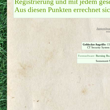
Registrierung und mit jedem ges
Aus diesen Punkten errechnet sic
Ansprechpar
tea
Geblockte Angriffe:
1
CT Security System
Forensoftware:
Burning Boa
Sonnenzeit 