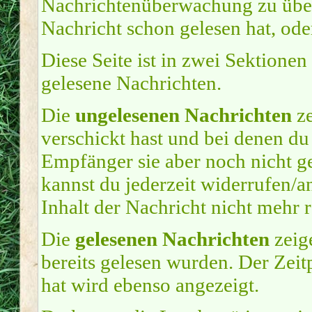
Nachrichtenüberwachung zu über
Nachricht schon gelesen hat, oder
Diese Seite ist in zwei Sektionen
gelesene Nachrichten.
Die
ungelesenen Nachrichten
ze
verschickt hast und bei denen du 
Empfänger sie aber noch nicht g
kannst du jederzeit widerrufen/an
Inhalt der Nachricht nicht mehr re
Die
gelesenen Nachrichten
zeig
bereits gelesen wurden. Der Zeit
hat wird ebenso angezeigt.