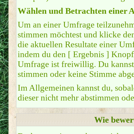
Wählen und Betrachten einer
Um an einer Umfrage teilzunehme
stimmen möchtest und klicke den
die aktuellen Resultate einer U
indem du den [ Ergebnis ] Knopf
Umfrage ist freiwillig. Du kanns
stimmen oder keine Stimme abg
Im Allgemeinen kannst du, sobal
dieser nicht mehr abstimmen oder
Wie bewer