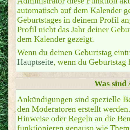
Administrator diese Funktion akt
automatisch auf dem Kalender g
Geburtstages in deinem Profil 
Profil nicht das Jahr deiner Gebur
dem Kalender gezeigt.
Wenn du deinen Geburtstag eintr
Hauptseite
, wenn du Geburtstag h
Was sind
Ankündigungen sind spezielle Be
den Moderatoren erstellt werden.
Hinweise oder Regeln an die Be
funktionieren genauso wie Theme