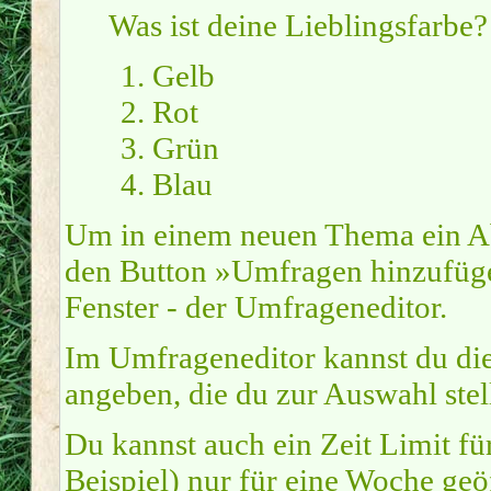
Was ist deine Lieblingsfarbe?
Gelb
Rot
Grün
Blau
Um in einem neuen Thema ein A
den Button »Umfragen hinzufügen
Fenster - der Umfrageneditor.
Im Umfrageneditor kannst du die
angeben, die du zur Auswahl stel
Du kannst auch ein Zeit Limit f
Beispiel) nur für eine Woche geöf