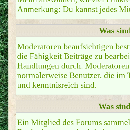
Anmerkung: Du kannst jedes Mit
Was sin
Moderatoren beaufsichtigen bes
die Fähigkeit Beiträge zu bearbe
Handlungen durch. Moderatoren
normalerweise Benutzer, die im
und kenntnisreich sind.
Was sind
Ein Mitglied des Forums sammelt