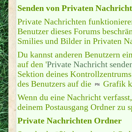
Senden von Privaten Nachrich
Private Nachrichten funktionieren
Benutzer dieses Forums beschrä
Smilies und Bilder in Privaten 
Du kannst anderen Benutzern ein
auf den '
Private Nachricht sende
Sektion deines Kontrollzentrums 
des Benutzers auf die
Grafik k
Wenn du eine Nachricht verfasst,
deinem Postausgang Ordner zu s
Private Nachrichten Ordner