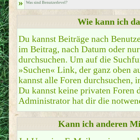
»
Was sind Benutzerlevel?
Wie kann ich d
Du kannst Beiträge nach Benutz
im Beitrag, nach Datum oder nu
durchsuchen. Um auf die Suchfun
»Suchen« Link, der ganz oben au
kannst alle Foren durchsuchen, i
Du kannst keine privaten Foren d
Administrator hat dir die notwe
Kann ich anderen Mi