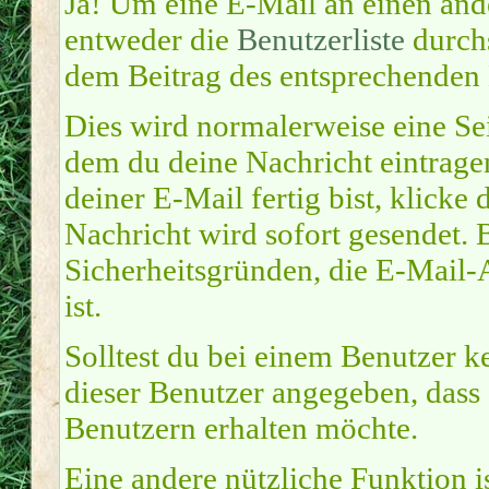
Ja! Um eine E-Mail an einen and
entweder die
Benutzerliste
durchs
dem Beitrag des entsprechenden 
Dies wird normalerweise eine Seit
dem du deine Nachricht eintrag
deiner E-Mail fertig bist, klick
Nachricht wird sofort gesendet. 
Sicherheitsgründen, die E-Mail-
ist.
Solltest du bei einem Benutzer k
dieser Benutzer angegeben, dass
Benutzern erhalten möchte.
Eine andere nützliche Funktion i