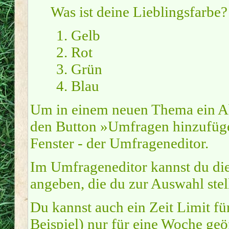
Was ist deine Lieblingsfarbe?
Gelb
Rot
Grün
Blau
Um in einem neuen Thema ein A
den Button »Umfragen hinzufügen
Fenster - der Umfrageneditor.
Im Umfrageneditor kannst du die
angeben, die du zur Auswahl stel
Du kannst auch ein Zeit Limit f
Beispiel) nur für eine Woche geöf