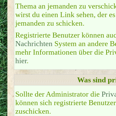
Thema an jemanden zu verschic
wirst du einen Link sehen, der es
jemanden zu schicken.
Registrierte Benutzer können a
Nachrichten
System an andere B
mehr Informationen über die Priv
hier
.
Was sind pr
Sollte der Administrator die
Priv
können sich registrierte Benutze
zuschicken.