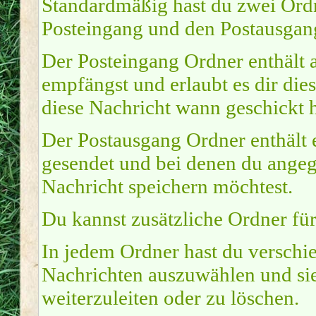
Standardmäßig hast du zwei Ordn
Posteingang und den Postausgan
Der Posteingang Ordner enthält a
empfängst und erlaubt es dir dies
diese Nachricht wann geschickt h
Der Postausgang Ordner enthält e
gesendet und bei denen du angeg
Nachricht speichern möchtest.
Du kannst zusätzliche Ordner für
In jedem Ordner hast du verschie
Nachrichten auszuwählen und sie
weiterzuleiten oder zu löschen.