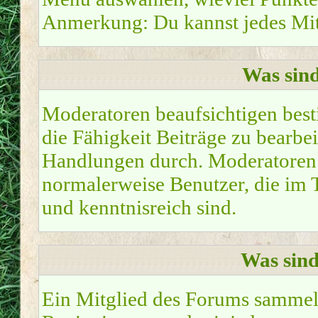
Anmerkung: Du kannst jedes Mit
Was sin
Moderatoren beaufsichtigen bes
die Fähigkeit Beiträge zu bearbe
Handlungen durch. Moderatoren
normalerweise Benutzer, die im
und kenntnisreich sind.
Was sind
Ein Mitglied des Forums sammelt