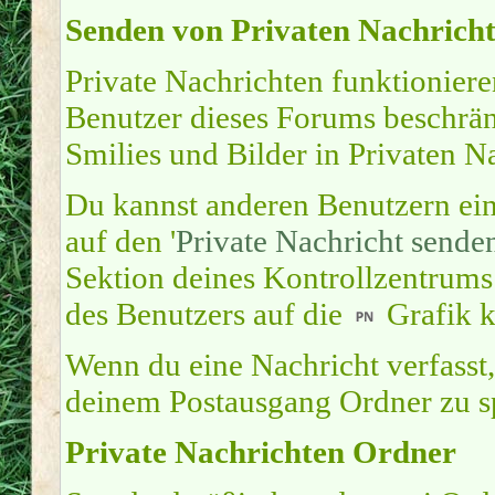
Senden von Privaten Nachrich
Private Nachrichten funktionieren
Benutzer dieses Forums beschrä
Smilies und Bilder in Privaten 
Du kannst anderen Benutzern ein
auf den '
Private Nachricht sende
Sektion deines Kontrollzentrums 
des Benutzers auf die
Grafik k
Wenn du eine Nachricht verfasst,
deinem Postausgang Ordner zu s
Private Nachrichten Ordner