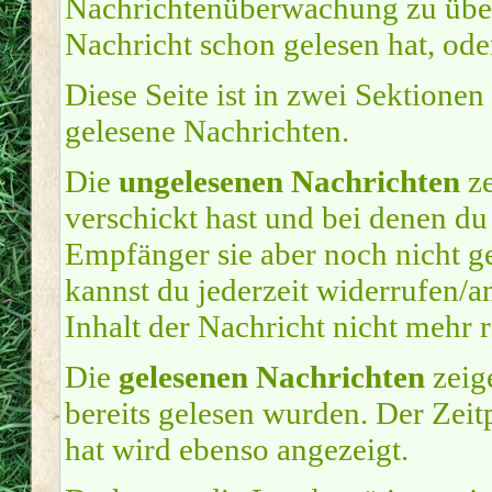
Nachrichtenüberwachung zu über
Nachricht schon gelesen hat, oder
Diese Seite ist in zwei Sektionen
gelesene Nachrichten.
Die
ungelesenen Nachrichten
ze
verschickt hast und bei denen du 
Empfänger sie aber noch nicht g
kannst du jederzeit widerrufen/an
Inhalt der Nachricht nicht mehr re
Die
gelesenen Nachrichten
zeig
bereits gelesen wurden. Der Zeit
hat wird ebenso angezeigt.