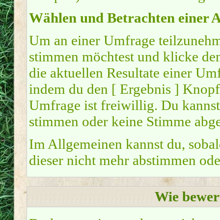
Wählen und Betrachten einer
Um an einer Umfrage teilzunehme
stimmen möchtest und klicke den
die aktuellen Resultate einer U
indem du den [ Ergebnis ] Knopf
Umfrage ist freiwillig. Du kanns
stimmen oder keine Stimme abg
Im Allgemeinen kannst du, sobal
dieser nicht mehr abstimmen oder
Wie bewer