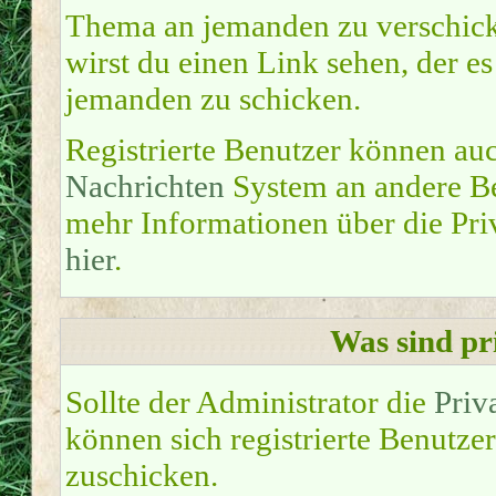
Thema an jemanden zu verschic
wirst du einen Link sehen, der es
jemanden zu schicken.
Registrierte Benutzer können a
Nachrichten
System an andere B
mehr Informationen über die Priv
hier
.
Was sind pr
Sollte der Administrator die
Priv
können sich registrierte Benutze
zuschicken.