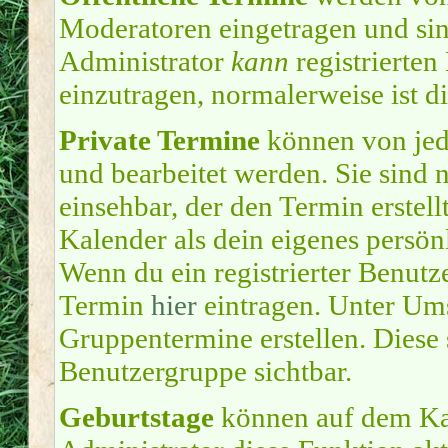
Moderatoren eingetragen und sin
Administrator
kann
registrierten
einzutragen, normalerweise ist die
Private Termine
können von jede
und bearbeitet werden. Sie sind 
einsehbar, der den Termin erstell
Kalender als dein eigenes persö
Wenn du ein registrierter Benutze
Termin
hier
eintragen. Unter Ums
Gruppentermine erstellen. Diese 
Benutzergruppe sichtbar.
Geburtstage
können auf dem Kal