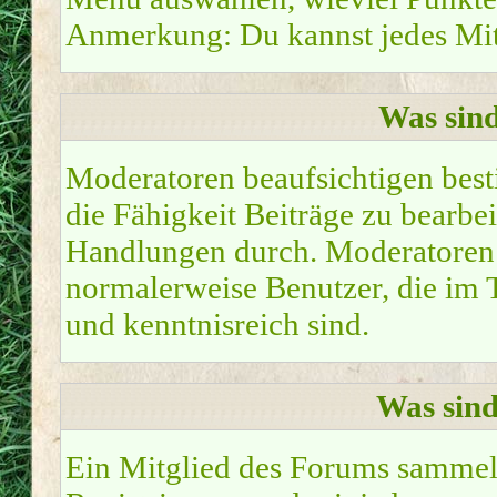
Anmerkung: Du kannst jedes Mit
Was sin
Moderatoren beaufsichtigen bes
die Fähigkeit Beiträge zu bearbe
Handlungen durch. Moderatoren
normalerweise Benutzer, die im
und kenntnisreich sind.
Was sind
Ein Mitglied des Forums sammelt