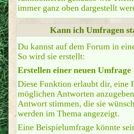
immer ganz oben dargestellt wer
Kann ich Umfragen st
Du kannst auf dem Forum in ei
So wird sie erstellt:
Erstellen einer neuen Umfrage
Diese Funktion erlaubt dir, eine 
möglichen Antworten anzugeben.
Antwort stimmen, die sie wünsch
werden im Thema angezeigt.
Eine Beispielumfrage könnte sei