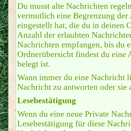
Du musst alte Nachrichten regelm
vermutlich eine Begrenzung der 
eingestellt hat, die du in deine
Anzahl der erlaubten Nachrichten
Nachrichten empfangen, bis du ei
Ordnerübersicht findest du eine 
belegt ist.
Wann immer du eine Nachricht lie
Nachricht zu antworten oder sie 
Lesebestätigung
Wenn du eine neue Private Nachri
Lesebestätigung für diese Nachric