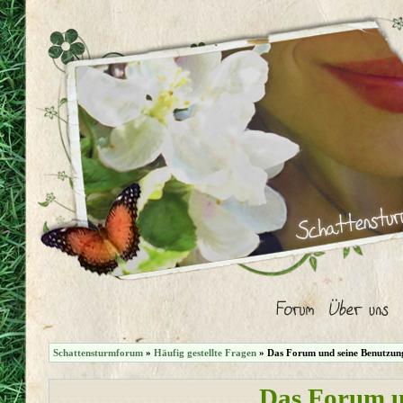
Schattensturmforum
»
Häufig gestellte Fragen
» Das Forum und seine Benutzun
Das Forum u