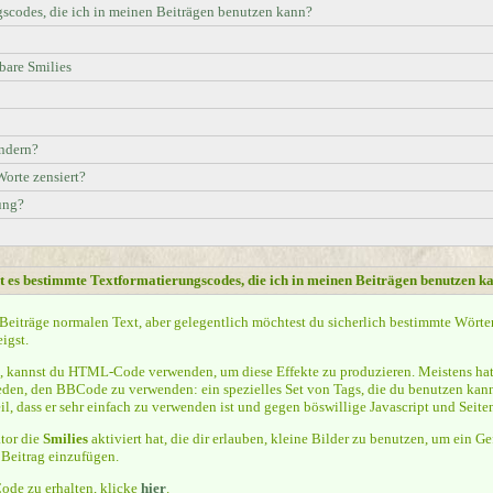
gscodes, die ich in meinen Beiträgen benutzen kann?
are Smilies
ndern?
orte zensiert?
ung?
t es bestimmte Textformatierungscodes, die ich in meinen Beiträgen benutzen k
 Beiträge normalen Text, aber gelegentlich möchtest du sicherlich bestimmte Wört
igst.
 kannst du HTML-Code verwenden, um diese Effekte zu produzieren. Meistens hat
eden, den BBCode zu verwenden: ein spezielles Set von Tags, die du benutzen kann
l, dass er sehr einfach zu verwenden ist und gegen böswillige Javascript und Seit
ator die
Smilies
aktiviert hat, die dir erlauben, kleine Bilder zu benutzen, um ein 
n Beitrag einzufügen.
de zu erhalten, klicke
hier
.