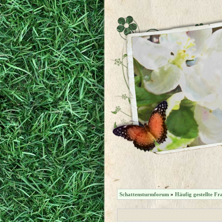
Schattensturmforum
»
Häufig gestellte Fr