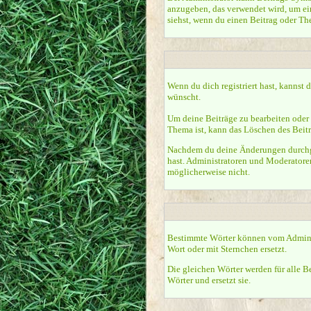
anzugeben, das verwendet wird, um ein
siehst, wenn du einen Beitrag oder The
Wenn du dich registriert hast, kannst 
wünscht.
Um deine Beiträge zu bearbeiten oder 
Thema ist, kann das Löschen des Beit
Nachdem du deine Änderungen durchgef
hast. Administratoren und Moderatoren
möglicherweise nicht.
Bestimmte Wörter können vom Administ
Wort oder mit Sternchen ersetzt.
Die gleichen Wörter werden für alle B
Wörter und ersetzt sie.