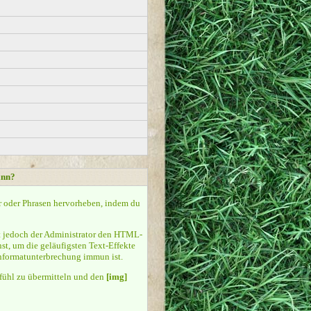
ann?
er oder Phrasen hervorheben, indem du
 jedoch der Administrator den HTML-
st, um die geläufigsten Text-Effekte
enformatunterbrechung immun ist.
Gefühl zu übermitteln und den
[img]