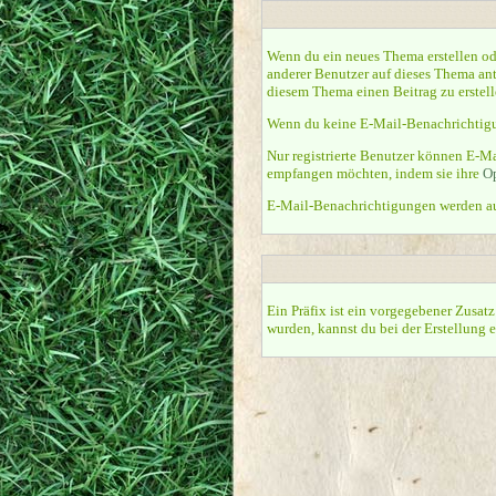
Wenn du ein neues Thema erstellen od
anderer Benutzer auf dieses Thema an
diesem Thema einen Beitrag zu erstell
Wenn du keine E-Mail-Benachrichtigu
Nur registrierte Benutzer können E-M
empfangen möchten, indem sie ihre
O
E-Mail-Benachrichtigungen werden a
Ein Präfix ist ein vorgegebener Zusatz
wurden, kannst du bei der Erstellung 