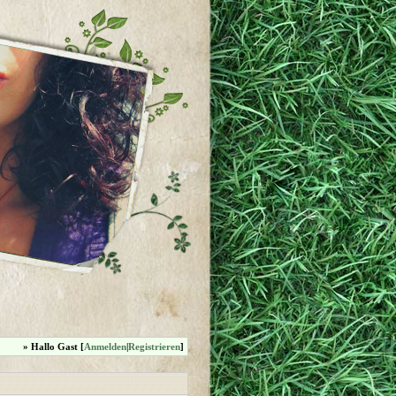
» Hallo Gast [
Anmelden
|
Registrieren
]