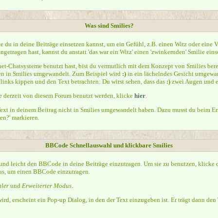
Was sind Smilies?
die du in deine Beiträge einsetzen kannst, um ein Gefühl, z.B. einen Witz oder eine
getragen hast, kannst du anstatt 'das war ein Witz' einen 'zwinkernden' Smilie eins
t-Chatsysteme benutzt hast, bist du vermutlich mit dem Konzept von Smilies berei
n in Smilies umgewandelt. Zum Beispiel wird
:)
in ein lächelndes Gesicht umgewa
links kippen und den Text betrachten: Du wirst sehen, dass das
:)
zwei Augen und ei
ie derzeit von diesem Forum benutzt werden, klicke
hier
.
ext in deinem Beitrag nicht in Smilies umgewandelt haben. Dazu musst du beim Ers
en?' markieren.
BBCode Schnellauswahl und klickbare Smilies
 und leicht den BBCode in deine Beiträge einzutragen. Um sie zu benutzen, klicke
aus, um einen BBCode einzutragen.
ler
und
Erweiterter Modus
.
d, erscheint ein Pop-up Dialog, in den der Text einzugeben ist. Er trägt dann d