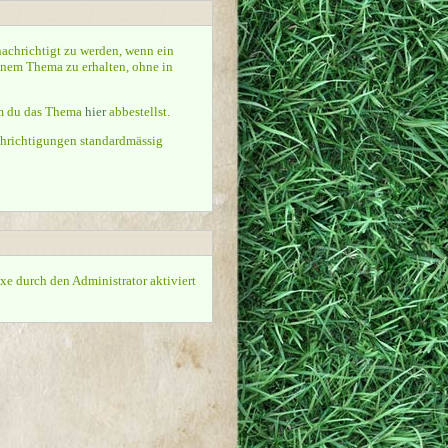
achrichtigt zu werden, wenn ein
inem Thema zu erhalten, ohne in
em du das Thema
hier
abbestellst.
chrichtigungen standardmässig
ixe durch den Administrator aktiviert