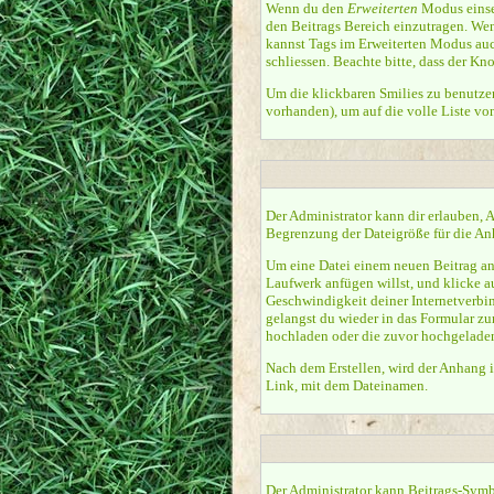
Wenn du den
Erweiterten
Modus einset
den Beitrags Bereich einzutragen. Wen
kannst Tags im Erweiterten Modus auc
schliessen. Beachte bitte, dass der Kno
Um die klickbaren Smilies zu benutzen
vorhanden), um auf die volle Liste vo
Der Administrator kann dir erlauben, 
Begrenzung der Dateigröße für die Anh
Um eine Datei einem neuen Beitrag anz
Laufwerk anfügen willst, und klicke a
Geschwindigkeit deiner Internetverbi
gelangst du wieder in das Formular zu
hochladen oder die zuvor hochgeladen
Nach dem Erstellen, wird der Anhang i
Link, mit dem Dateinamen.
Der Administrator kann Beitrags-Symb