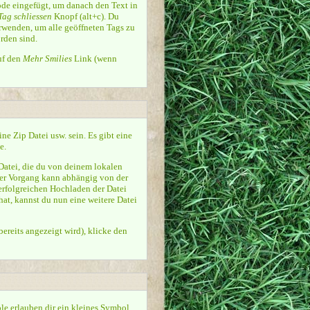
de eingefügt, um danach den Text in
Tag schliessen
Knopf (alt+c). Du
rwenden, um alle geöffneten Tags zu
orden sind.
uf den
Mehr Smilies
Link (wenn
e Zip Datei usw. sein. Es gibt eine
e.
Datei, die du von deinem lokalen
eser Vorgang kann abhängig von der
rfolgreichen Hochladen der Datei
at, kannst du nun eine weitere Datei
ereits angezeigt wird), klicke den
le erlauben dir ein kleines Symbol