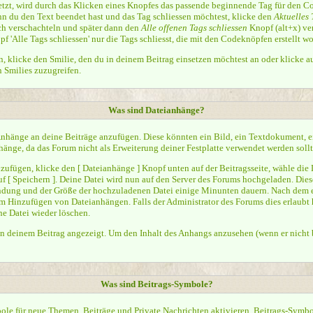
zt, wird durch das Klicken eines Knopfes das passende beginnende Tag für den Co
n du den Text beendet hast und das Tag schliessen möchtest, klicke den
Aktuelles 
h verschachteln und später dann den
Alle offenen Tags schliessen
Knopf (alt+x) ve
pf 'Alle Tags schliessen' nur die Tags schliesst, die mit den Codeknöpfen erstellt w
, klicke den Smilie, den du in deinem Beitrag einsetzen möchtest an oder klicke a
n Smilies zuzugreifen.
Was sind Dateianhänge?
Anhänge an deine Beiträge anzufügen. Diese könnten ein Bild, ein Textdokument, ein
änge, da das Forum nicht als Erweiterung deiner Festplatte verwendet werden sollt
ufügen, klicke den [ Dateianhänge ] Knopf unten auf der Beitragsseite, wähle die 
uf [ Speichern ]. Deine Datei wird nun auf den Server des Forums hochgeladen. Di
ndung und der Größe der hochzuladenen Datei einige Minunten dauern. Nach dem e
m Hinzufügen von Dateianhängen. Falls der Administrator des Forums dies erlaubt h
e Datei wieder löschen.
n deinem Beitrag angezeigt. Um den Inhalt des Anhangs anzusehen (wenn er nicht b
Was sind Beitrags-Symbole?
ole für neue Themen, Beiträge und Private Nachrichten aktivieren. Beitrags-Symbo