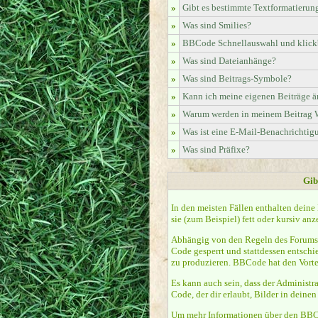
»
Gibt es bestimmte Textformatierun
»
Was sind Smilies?
»
BBCode Schnellauswahl und klickb
»
Was sind Dateianhänge?
»
Was sind Beitrags-Symbole?
»
Kann ich meine eigenen Beiträge ä
»
Warum werden in meinem Beitrag W
»
Was ist eine E-Mail-Benachrichtig
»
Was sind Präfixe?
Gib
In den meisten Fällen enthalten deine
sie (zum Beispiel) fett oder kursiv anze
Abhängig von den Regeln des Forums,
Code gesperrt und stattdessen entschi
zu produzieren. BBCode hat den Vortei
Es kann auch sein, dass der Administr
Code, der dir erlaubt, Bilder in deine
Um mehr Informationen über den BBCo