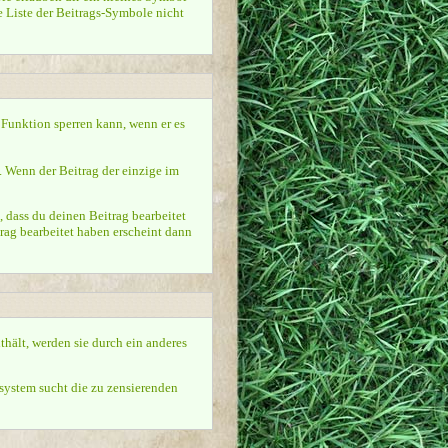
e Liste der Beitrags-Symbole nicht
e Funktion sperren kann, wenn er es
. Wenn der Beitrag der einzige im
dass du deinen Beitrag bearbeitet
rag bearbeitet haben erscheint dann
hält, werden sie durch ein anderes
system sucht die zu zensierenden