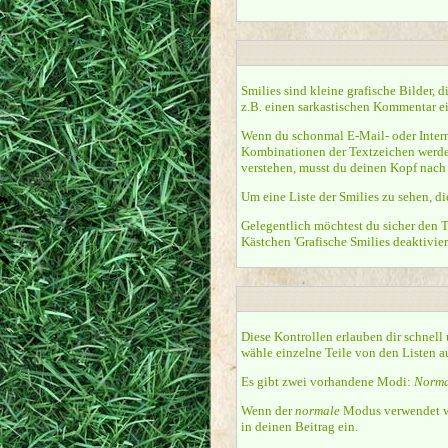
Smilies sind kleine grafische Bilder, 
z.B. einen sarkastischen Kommentar ein
Wenn du schonmal E-Mail- oder Interne
Kombinationen der Textzeichen werde
verstehen, musst du deinen Kopf nach 
Um eine Liste der Smilies zu sehen, d
Gelegentlich möchtest du sicher den T
Kästchen 'Grafische Smilies deaktivier
Diese Kontrollen erlauben dir schnell
wähle einzelne Teile von den Listen 
Es gibt zwei vorhandene Modi:
Norma
Wenn der
normale
Modus verwendet wir
in deinen Beitrag ein.