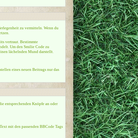
 Verlegenheit zu vermitteln. Wenn du
etzen.
ts vertraut. Bestimmte
ndelt. Um den Smilie Code zu
nen lächelnden Mund darstellt.
tellen eines neuen Beitrags nur das
 die entsprechenden Knöpfe an oder
en Text mit den passenden BBCode Tags