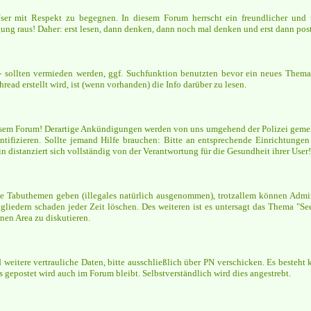
 User mit Respekt zu begegnen. In diesem Forum herrscht ein freundlicher und 
ung raus! Daher: erst lesen, dann denken, dann noch mal denken und erst dann post
 sollten vermieden werden, ggf. Suchfunktion benutzten bevor ein neues Thema 
read erstellt wird, ist (wenn vorhanden) die Info darüber zu lesen.
em Forum! Derartige Ankündigungen werden von uns umgehend der Polizei gemelde
entifizieren. Sollte jemand Hilfe brauchen: Bitte an entsprechende Einrichtunge
 distanziert sich vollständig von der Verantwortung für die Gesundheit ihrer User!
eine Tabuthemen geben (illegales natürlich ausgenommen), trotzallem können Ad
liedern schaden jeder Zeit löschen. Des weiteren ist es untersagt das Thema "See
nen Area zu diskutieren.
itere vertrauliche Daten, bitte ausschließlich über PN verschicken. Es besteht k
s gepostet wird auch im Forum bleibt. Selbstverständlich wird dies angestrebt.