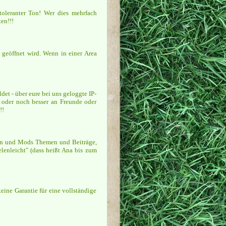
toleranter Ton! Wer dies mehrfach
en!!!
geöffnet wird. Wenn in einer Area
t - über eure bei uns geloggte IP-
n oder noch besser an Freunde oder
!!
min und Mods Themen und Beiträge,
lenleicht" (dass heißt Ana bis zum
eine Garantie für eine vollständige