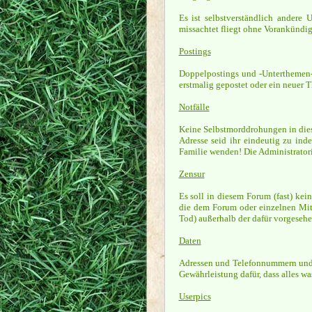
Es ist selbstverständlich andere
missachtet fliegt ohne Vorankündig
Postings
Doppelpostings und -Unterthemen-
erstmalig gepostet oder ein neuer Th
Notfälle
Keine Selbstmorddrohungen in dies
Adresse seid ihr eindeutig zu ind
Familie wenden! Die Administratorin
Zensur
Es soll in diesem Forum (fast) k
die dem Forum oder einzelnen Mitg
Tod) außerhalb der dafür vorgesehe
Daten
Adressen und Telefonnummern und we
Gewährleistung dafür, dass alles wa
Userpics