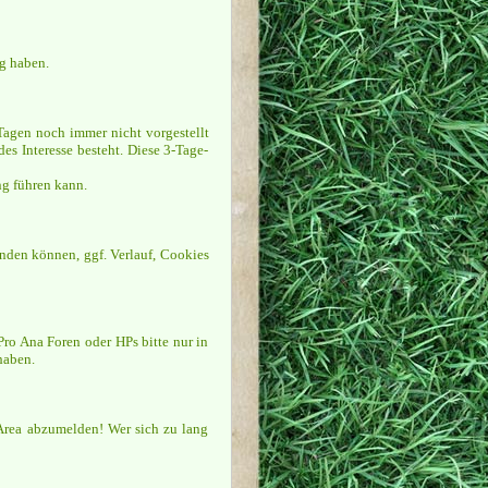
g haben.
 Tagen noch immer nicht vorgestellt
es Interesse besteht. Diese 3-Tage-
ng führen kann.
inden können, ggf. Verlauf, Cookies
Pro Ana Foren oder HPs bitte nur in
haben.
Area abzumelden! Wer sich zu lang