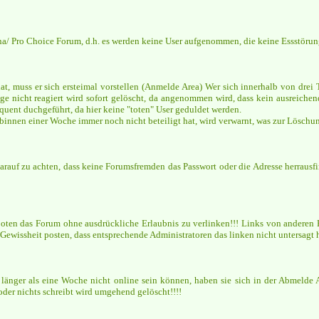
na/ Pro Choice Forum, d.h. es werden keine User aufgenommen, die keine Essstörun
hat, muss er sich ersteimal vorstellen (Anmelde Area) Wer sich innerhalb von drei
age nicht reagiert wird sofort gelöscht, da angenommen wird, dass kein ausreichend
ent duchgeführt, da hier keine "toten" User geduldet werden.
 binnen einer Woche immer noch nicht beteiligt hat, wird verwarnt, was zur Löschu
darauf zu achten, dass keine Forumsfremden das Passwort oder die Adresse herrausf
rboten das Forum ohne ausdrückliche Erlaubnis zu verlinken!!! Links von anderen 
 Gewissheit posten, dass entsprechende Administratoren das linken nicht untersagt 
länger als eine Woche nicht online sein können, haben sie sich in der Abmelde 
der nichts schreibt wird umgehend gelöscht!!!!