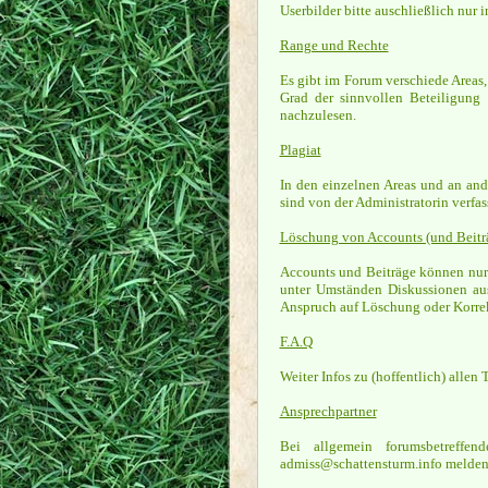
Userbilder bitte auschließlich nur 
Range und Rechte
Es gibt im Forum verschiede Areas,
Grad der sinnvollen Beteiligung
nachzulesen.
Plagiat
In den einzelnen Areas und an and
sind von der Administratorin verfas
Löschung von Accounts (und Beitr
Accounts und Beiträge können nur
unter Umständen Diskussionen au
Anspruch auf Löschung oder Korrekt
F.A.Q
Weiter Infos zu (hoffentlich) allen
Ansprechpartner
Bei allgemein forumsbetreff
admiss@schattensturm.info melden