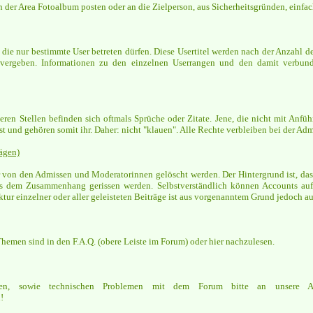
in der Area Fotoalbum posten oder an die Zielperson, aus Sicherheitsgründen, einfa
 die nur bestimmte User betreten dürfen. Diese Usertitel werden nach der Anzahl d
 vergeben. Informationen zu den einzelnen Userrangen und den damit verbun
eren Stellen befinden sich oftmals Sprüche oder Zitate. Jene, die nicht mit Anfü
st und gehören somit ihr. Daher: nicht "klauen". Alle Rechte verbleiben bei der Adm
ägen)
 von den Admissen und Moderatorinnen gelöscht werden. Der Hintergrund ist, das
s dem Zusammenhang gerissen werden. Selbstverständlich können Accounts auf
ur einzelner oder aller geleisteten Beiträge ist aus vorgenanntem Grund jedoch a
 Themen sind in den F.A.Q. (obere Leiste im Forum) oder hier nachzulesen.
enden, sowie technischen Problemen mit dem Forum bitte an unsere 
!