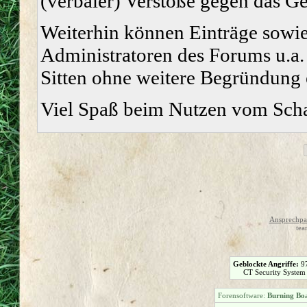
(verbaler) Verstöße gegen das G
Weiterhin können Einträge sowi
Administratoren des Forums u.a.
Sitten ohne weitere Begründung e
Viel Spaß beim Nutzen vom Sch
Ansprechpar
tea
Geblockte Angriffe:
9
CT Security System
Forensoftware:
Burning Boa