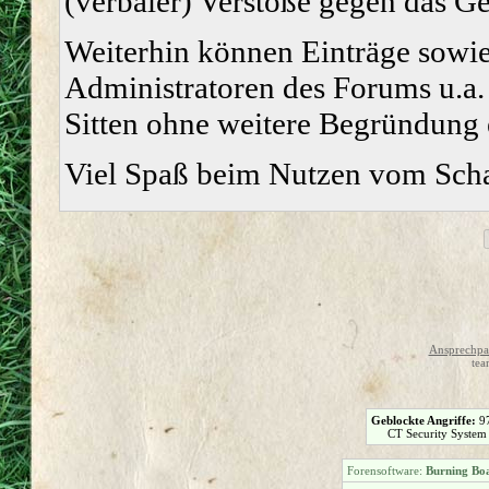
(verbaler) Verstöße gegen das G
Weiterhin können Einträge sowi
Administratoren des Forums u.a.
Sitten ohne weitere Begründung e
Viel Spaß beim Nutzen vom Sch
Ansprechpar
tea
Geblockte Angriffe:
9
CT Security System
Forensoftware:
Burning Boa