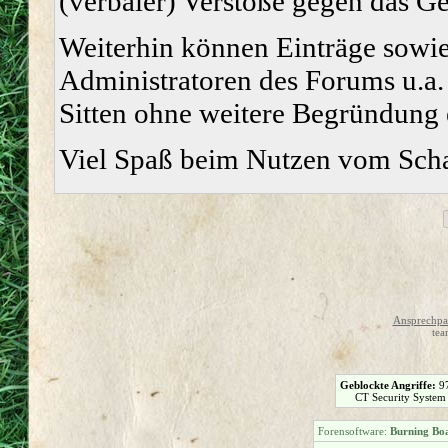
(verbaler) Verstöße gegen das G
Weiterhin können Einträge sowi
Administratoren des Forums u.a.
Sitten ohne weitere Begründung e
Viel Spaß beim Nutzen vom Sch
Ansprechpar
tea
Geblockte Angriffe:
9
CT Security System
Forensoftware:
Burning Boa