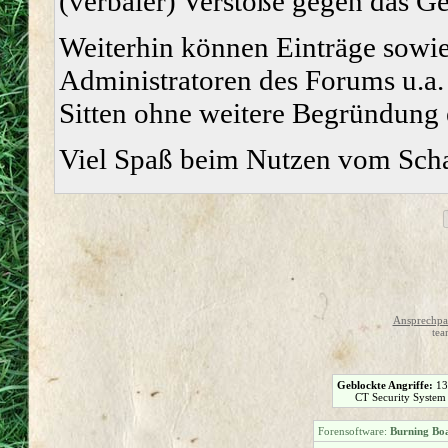
(verbaler) Verstöße gegen das G
Weiterhin können Einträge sowi
Administratoren des Forums u.a.
Sitten ohne weitere Begründung e
Viel Spaß beim Nutzen vom Sch
Ansprechpar
tea
Geblockte Angriffe:
1
CT Security System
Forensoftware:
Burning Boa