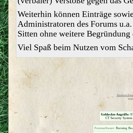
(verbaler) Verstöße gegen das G
Weiterhin können Einträge sowi
Administratoren des Forums u.a.
Sitten ohne weitere Begründung e
Viel Spaß beim Nutzen vom Sch
Ansprechpar
tea
Geblockte Angriffe:
9
CT Security System
Forensoftware:
Burning Boa