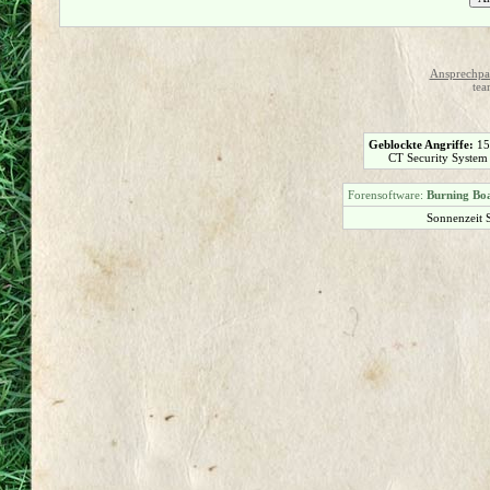
Ansprechpar
tea
Geblockte Angriffe:
1
CT Security System
Forensoftware:
Burning Boa
Sonnenzeit 